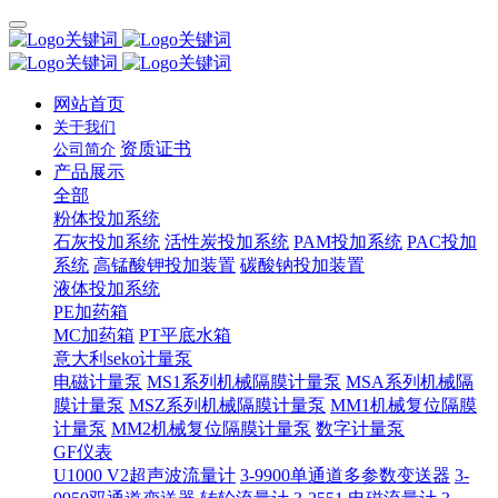
网站首页
关于我们
资质证书
公司简介
产品展示
全部
粉体投加系统
石灰投加系统
活性炭投加系统
PAM投加系统
PAC投加
系统
高锰酸钾投加装置
碳酸钠投加装置
液体投加系统
PE加药箱
MC加药箱
PT平底水箱
意大利seko计量泵
电磁计量泵
MS1系列机械隔膜计量泵
MSA系列机械隔
膜计量泵
MSZ系列机械隔膜计量泵
MM1机械复位隔膜
计量泵
MM2机械复位隔膜计量泵
数字计量泵
GF仪表
U1000 V2超声波流量计
3-9900单通道多参数变送器
3-