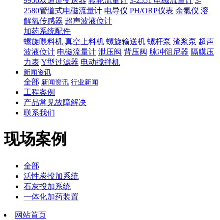
9950双通道变送器
转轮流量计
3-2551 电磁流量计
3-
2580管道式电磁流量计
电导仪
PH/ORP仪表
余氯仪
溶
解氧传感器
超声波液位计
加药系统配件
螺旋喂料机
真空上料机
螺旋输送机
螺杆泵
渣浆泵
超声
波液位计
电磁流量计
泄压阀
背压阀
脉冲阻尼器
隔膜压
力表
Y型过滤器
电动搅拌机
新闻资讯
全部
新闻资讯
行业新闻
工程案例
产品常见故障解决
联系我们
现场案例
全部
活性炭投加系统
石灰投加系统
一体化加药装置
网站首页