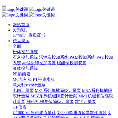
网站首页
关于我们
资质证书
公司简介
产品展示
全部
粉体投加系统
石灰投加系统
活性炭投加系统
PAM投加系统
PAC投加
系统
高锰酸钾投加装置
碳酸钠投加装置
液体投加系统
PE加药箱
MC加药箱
PT平底水箱
意大利seko计量泵
电磁计量泵
MS1系列机械隔膜计量泵
MSA系列机械隔
膜计量泵
MSZ系列机械隔膜计量泵
MM1机械复位隔膜
计量泵
MM2机械复位隔膜计量泵
数字计量泵
GF仪表
U1000 V2超声波流量计
3-9900单通道多参数变送器
3-