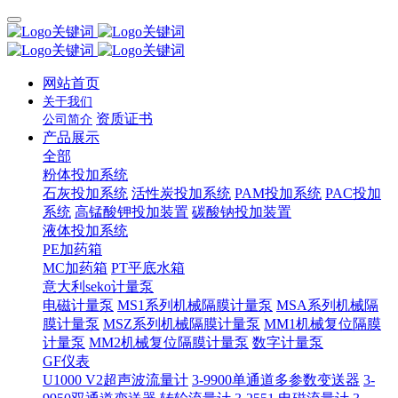
网站首页
关于我们
资质证书
公司简介
产品展示
全部
粉体投加系统
石灰投加系统
活性炭投加系统
PAM投加系统
PAC投加
系统
高锰酸钾投加装置
碳酸钠投加装置
液体投加系统
PE加药箱
MC加药箱
PT平底水箱
意大利seko计量泵
电磁计量泵
MS1系列机械隔膜计量泵
MSA系列机械隔
膜计量泵
MSZ系列机械隔膜计量泵
MM1机械复位隔膜
计量泵
MM2机械复位隔膜计量泵
数字计量泵
GF仪表
U1000 V2超声波流量计
3-9900单通道多参数变送器
3-