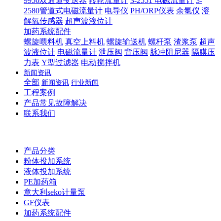
9950双通道变送器
转轮流量计
3-2551 电磁流量计
3-
2580管道式电磁流量计
电导仪
PH/ORP仪表
余氯仪
溶
解氧传感器
超声波液位计
加药系统配件
螺旋喂料机
真空上料机
螺旋输送机
螺杆泵
渣浆泵
超声
波液位计
电磁流量计
泄压阀
背压阀
脉冲阻尼器
隔膜压
力表
Y型过滤器
电动搅拌机
新闻资讯
全部
新闻资讯
行业新闻
工程案例
产品常见故障解决
联系我们
产品分类
粉体投加系统
液体投加系统
PE加药箱
意大利seko计量泵
GF仪表
加药系统配件