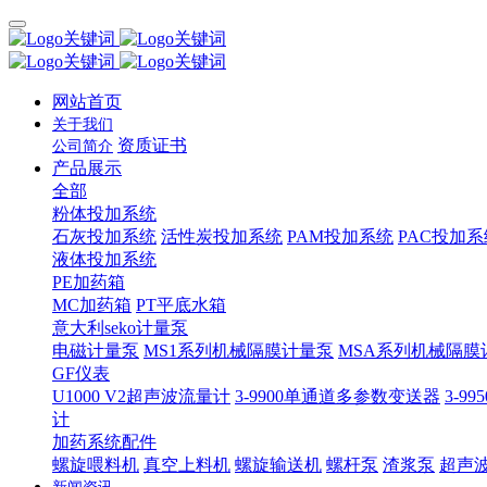
网站首页
关于我们
资质证书
公司简介
产品展示
全部
粉体投加系统
石灰投加系统
活性炭投加系统
PAM投加系统
PAC投加系
液体投加系统
PE加药箱
MC加药箱
PT平底水箱
意大利seko计量泵
电磁计量泵
MS1系列机械隔膜计量泵
MSA系列机械隔膜
GF仪表
U1000 V2超声波流量计
3-9900单通道多参数变送器
3-9
计
加药系统配件
螺旋喂料机
真空上料机
螺旋输送机
螺杆泵
渣浆泵
超声