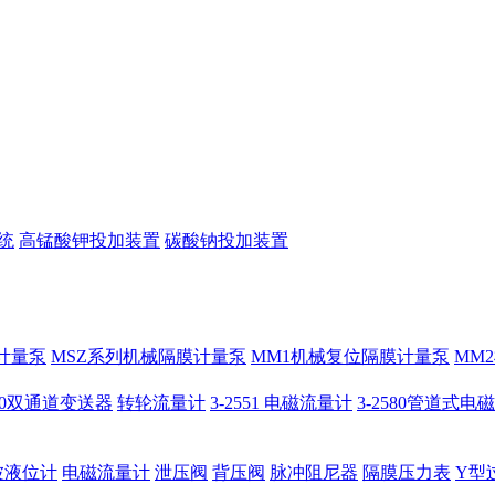
统
高锰酸钾投加装置
碳酸钠投加装置
计量泵
MSZ系列机械隔膜计量泵
MM1机械复位隔膜计量泵
MM
950双通道变送器
转轮流量计
3-2551 电磁流量计
3-2580管道式电
波液位计
电磁流量计
泄压阀
背压阀
脉冲阻尼器
隔膜压力表
Y型