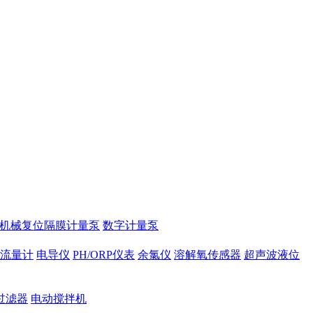
2机械复位隔膜计量泵
数字计量泵
磁流量计
电导仪
PH/ORP仪表
余氯仪
溶解氧传感器
超声波液位
过滤器
电动搅拌机