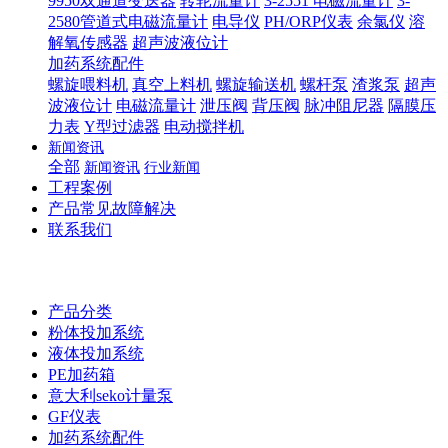
9950双通道变送器
转轮流量计
3-2551 电磁流量计
3-
2580管道式电磁流量计
电导仪
PH/ORP仪表
余氯仪
溶
解氧传感器
超声波液位计
加药系统配件
螺旋喂料机
真空上料机
螺旋输送机
螺杆泵
渣浆泵
超声
波液位计
电磁流量计
泄压阀
背压阀
脉冲阻尼器
隔膜压
力表
Y型过滤器
电动搅拌机
新闻资讯
全部
新闻资讯
行业新闻
工程案例
产品常见故障解决
联系我们
产品分类
粉体投加系统
液体投加系统
PE加药箱
意大利seko计量泵
GF仪表
加药系统配件