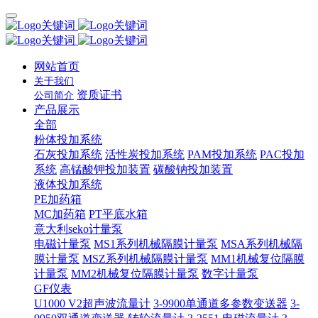
网站首页
关于我们
资质证书
公司简介
产品展示
全部
粉体投加系统
石灰投加系统
活性炭投加系统
PAM投加系统
PAC投加
系统
高锰酸钾投加装置
碳酸钠投加装置
液体投加系统
PE加药箱
MC加药箱
PT平底水箱
意大利seko计量泵
电磁计量泵
MS1系列机械隔膜计量泵
MSA系列机械隔
膜计量泵
MSZ系列机械隔膜计量泵
MM1机械复位隔膜
计量泵
MM2机械复位隔膜计量泵
数字计量泵
GF仪表
U1000 V2超声波流量计
3-9900单通道多参数变送器
3-