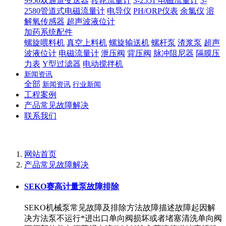
9950双通道变送器
转轮流量计
3-2551 电磁流量计
3-
2580管道式电磁流量计
电导仪
PH/ORP仪表
余氯仪
溶
解氧传感器
超声波液位计
加药系统配件
螺旋喂料机
真空上料机
螺旋输送机
螺杆泵
渣浆泵
超声
波液位计
电磁流量计
泄压阀
背压阀
脉冲阻尼器
隔膜压
力表
Y型过滤器
电动搅拌机
新闻资讯
全部
新闻资讯
行业新闻
工程案例
产品常见故障解决
联系我们
网站首页
产品常见故障解决
SEKO赛高计量泵故障排除
SEKO机械泵常见故障及排除方法故障描述故障起因解
决方法泵不运行*进出口单向阀损坏或者堵塞清洗单向阀