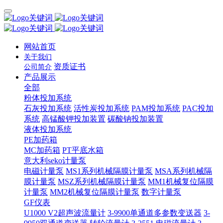
网站首页
关于我们
资质证书
公司简介
产品展示
全部
粉体投加系统
石灰投加系统
活性炭投加系统
PAM投加系统
PAC投加
系统
高锰酸钾投加装置
碳酸钠投加装置
液体投加系统
PE加药箱
MC加药箱
PT平底水箱
意大利seko计量泵
电磁计量泵
MS1系列机械隔膜计量泵
MSA系列机械隔
膜计量泵
MSZ系列机械隔膜计量泵
MM1机械复位隔膜
计量泵
MM2机械复位隔膜计量泵
数字计量泵
GF仪表
U1000 V2超声波流量计
3-9900单通道多参数变送器
3-