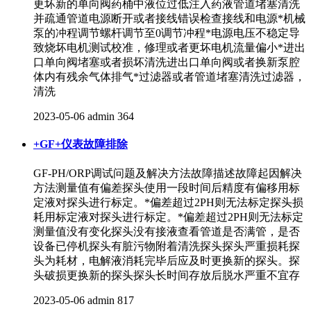
更坏新的单向阀药桶中液位过低注入药液管道堵塞清洗
并疏通管道电源断开或者接线错误检查接线和电源*机械
泵的冲程调节螺杆调节至0调节冲程*电源电压不稳定导
致烧坏电机测试校准，修理或者更坏电机流量偏小*进出
口单向阀堵塞或者损坏清洗进出口单向阀或者换新泵腔
体内有残余气体排气*过滤器或者管道堵塞清洗过滤器，
清洗
2023-05-06
admin
364
+GF+仪表故障排除
GF-PH/ORP调试问题及解决方法故障描述故障起因解决
方法测量值有偏差探头使用一段时间后精度有偏移用标
定液对探头进行标定。*偏差超过2PH则无法标定探头损
耗用标定液对探头进行标定。*偏差超过2PH则无法标定
测量值没有变化探头没有接液查看管道是否满管，是否
设备已停机探头有脏污物附着清洗探头探头严重损耗探
头为耗材，电解液消耗完毕后应及时更换新的探头。探
头破损更换新的探头探头长时间存放后脱水严重不宜存
2023-05-06
admin
817