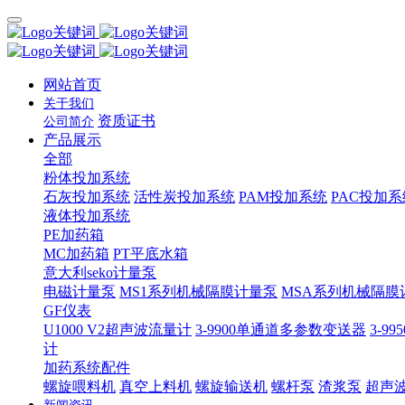
网站首页
关于我们
资质证书
公司简介
产品展示
全部
粉体投加系统
石灰投加系统
活性炭投加系统
PAM投加系统
PAC投加系
液体投加系统
PE加药箱
MC加药箱
PT平底水箱
意大利seko计量泵
电磁计量泵
MS1系列机械隔膜计量泵
MSA系列机械隔膜
GF仪表
U1000 V2超声波流量计
3-9900单通道多参数变送器
3-9
计
加药系统配件
螺旋喂料机
真空上料机
螺旋输送机
螺杆泵
渣浆泵
超声