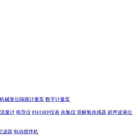
2机械复位隔膜计量泵
数字计量泵
磁流量计
电导仪
PH/ORP仪表
余氯仪
溶解氧传感器
超声波液位
过滤器
电动搅拌机