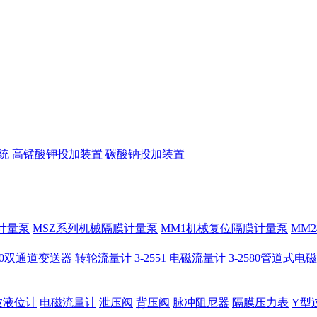
统
高锰酸钾投加装置
碳酸钠投加装置
计量泵
MSZ系列机械隔膜计量泵
MM1机械复位隔膜计量泵
MM
950双通道变送器
转轮流量计
3-2551 电磁流量计
3-2580管道式电
波液位计
电磁流量计
泄压阀
背压阀
脉冲阻尼器
隔膜压力表
Y型