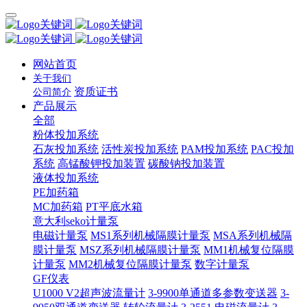
网站首页
关于我们
资质证书
公司简介
产品展示
全部
粉体投加系统
石灰投加系统
活性炭投加系统
PAM投加系统
PAC投加
系统
高锰酸钾投加装置
碳酸钠投加装置
液体投加系统
PE加药箱
MC加药箱
PT平底水箱
意大利seko计量泵
电磁计量泵
MS1系列机械隔膜计量泵
MSA系列机械隔
膜计量泵
MSZ系列机械隔膜计量泵
MM1机械复位隔膜
计量泵
MM2机械复位隔膜计量泵
数字计量泵
GF仪表
U1000 V2超声波流量计
3-9900单通道多参数变送器
3-