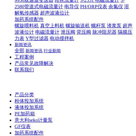
9950双通道变送器
转轮流量计
3-2551 电磁流量计
3-
2580管道式电磁流量计
电导仪
PH/ORP仪表
余氯仪
溶
解氧传感器
超声波液位计
加药系统配件
螺旋喂料机
真空上料机
螺旋输送机
螺杆泵
渣浆泵
超声
波液位计
电磁流量计
泄压阀
背压阀
脉冲阻尼器
隔膜压
力表
Y型过滤器
电动搅拌机
新闻资讯
全部
新闻资讯
行业新闻
工程案例
产品常见故障解决
联系我们
产品分类
粉体投加系统
液体投加系统
PE加药箱
意大利seko计量泵
GF仪表
加药系统配件