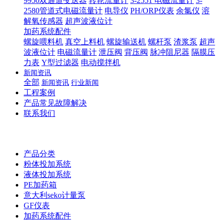
9950双通道变送器
转轮流量计
3-2551 电磁流量计
3-
2580管道式电磁流量计
电导仪
PH/ORP仪表
余氯仪
溶
解氧传感器
超声波液位计
加药系统配件
螺旋喂料机
真空上料机
螺旋输送机
螺杆泵
渣浆泵
超声
波液位计
电磁流量计
泄压阀
背压阀
脉冲阻尼器
隔膜压
力表
Y型过滤器
电动搅拌机
新闻资讯
全部
新闻资讯
行业新闻
工程案例
产品常见故障解决
联系我们
产品分类
粉体投加系统
液体投加系统
PE加药箱
意大利seko计量泵
GF仪表
加药系统配件