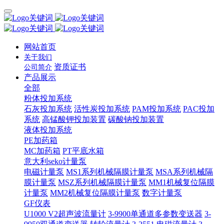
网站首页
关于我们
资质证书
公司简介
产品展示
全部
粉体投加系统
石灰投加系统
活性炭投加系统
PAM投加系统
PAC投加
系统
高锰酸钾投加装置
碳酸钠投加装置
液体投加系统
PE加药箱
MC加药箱
PT平底水箱
意大利seko计量泵
电磁计量泵
MS1系列机械隔膜计量泵
MSA系列机械隔
膜计量泵
MSZ系列机械隔膜计量泵
MM1机械复位隔膜
计量泵
MM2机械复位隔膜计量泵
数字计量泵
GF仪表
U1000 V2超声波流量计
3-9900单通道多参数变送器
3-