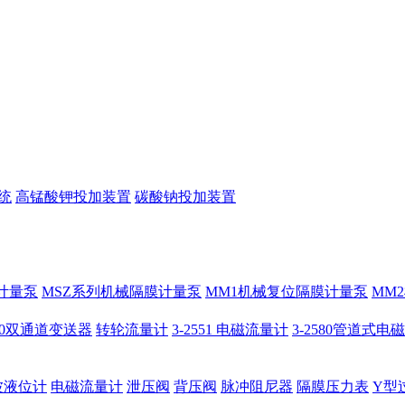
统
高锰酸钾投加装置
碳酸钠投加装置
计量泵
MSZ系列机械隔膜计量泵
MM1机械复位隔膜计量泵
MM
950双通道变送器
转轮流量计
3-2551 电磁流量计
3-2580管道式电
波液位计
电磁流量计
泄压阀
背压阀
脉冲阻尼器
隔膜压力表
Y型