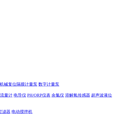
2机械复位隔膜计量泵
数字计量泵
磁流量计
电导仪
PH/ORP仪表
余氯仪
溶解氧传感器
超声波液位
过滤器
电动搅拌机