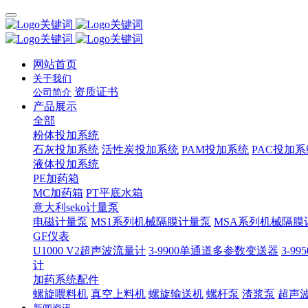
网站首页
关于我们
资质证书
公司简介
产品展示
全部
粉体投加系统
石灰投加系统
活性炭投加系统
PAM投加系统
PAC投加系
液体投加系统
PE加药箱
MC加药箱
PT平底水箱
意大利seko计量泵
电磁计量泵
MS1系列机械隔膜计量泵
MSA系列机械隔膜
GF仪表
U1000 V2超声波流量计
3-9900单通道多参数变送器
3-9
计
加药系统配件
螺旋喂料机
真空上料机
螺旋输送机
螺杆泵
渣浆泵
超声