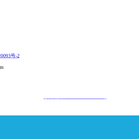
0093号-2
m
苏公网安备32010502010677号