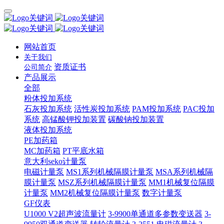
网站首页
关于我们
资质证书
公司简介
产品展示
全部
粉体投加系统
石灰投加系统
活性炭投加系统
PAM投加系统
PAC投加
系统
高锰酸钾投加装置
碳酸钠投加装置
液体投加系统
PE加药箱
MC加药箱
PT平底水箱
意大利seko计量泵
电磁计量泵
MS1系列机械隔膜计量泵
MSA系列机械隔
膜计量泵
MSZ系列机械隔膜计量泵
MM1机械复位隔膜
计量泵
MM2机械复位隔膜计量泵
数字计量泵
GF仪表
U1000 V2超声波流量计
3-9900单通道多参数变送器
3-