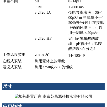
pH
0~14pH
测量范围
ORP
±2000 mV
3-2726-LC
低电导率溶液，20~1
00μS/cm 当流量小于1
50毫升/分钟且在接地
正确的环境下，可以
用于测试＜20μs/cm
3-2726-HF
采用耐氢氟酸的玻
璃，pH低于6；氢胺
酸浓度≤百分之2
工作温度范围
。
-10~85℃
14~185
F
在线式安装
利用壳体上的螺纹
浸没式安装
利用2750或2760的螺纹
尺寸
应用领域