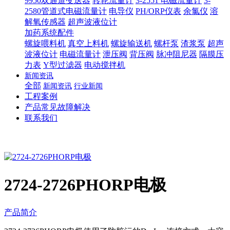
9950双通道变送器
转轮流量计
3-2551 电磁流量计
3-
2580管道式电磁流量计
电导仪
PH/ORP仪表
余氯仪
溶
解氧传感器
超声波液位计
加药系统配件
螺旋喂料机
真空上料机
螺旋输送机
螺杆泵
渣浆泵
超声
波液位计
电磁流量计
泄压阀
背压阀
脉冲阻尼器
隔膜压
力表
Y型过滤器
电动搅拌机
新闻资讯
全部
新闻资讯
行业新闻
工程案例
产品常见故障解决
联系我们
2724-2726PHORP电极
产品简介