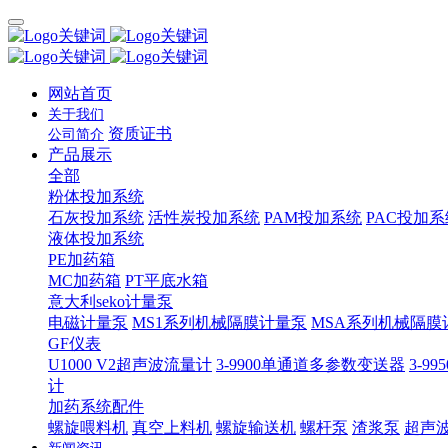
网站首页
关于我们
资质证书
公司简介
产品展示
全部
粉体投加系统
石灰投加系统
活性炭投加系统
PAM投加系统
PAC投加系
液体投加系统
PE加药箱
MC加药箱
PT平底水箱
意大利seko计量泵
电磁计量泵
MS1系列机械隔膜计量泵
MSA系列机械隔膜
GF仪表
U1000 V2超声波流量计
3-9900单通道多参数变送器
3-9
计
加药系统配件
螺旋喂料机
真空上料机
螺旋输送机
螺杆泵
渣浆泵
超声