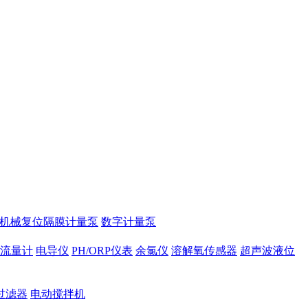
2机械复位隔膜计量泵
数字计量泵
磁流量计
电导仪
PH/ORP仪表
余氯仪
溶解氧传感器
超声波液位
过滤器
电动搅拌机