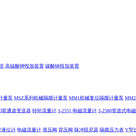
统
高锰酸钾投加装置
碳酸钠投加装置
计量泵
MSZ系列机械隔膜计量泵
MM1机械复位隔膜计量泵
MM
950双通道变送器
转轮流量计
3-2551 电磁流量计
3-2580管道式电
波液位计
电磁流量计
泄压阀
背压阀
脉冲阻尼器
隔膜压力表
Y型