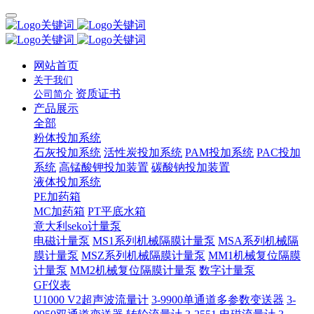
网站首页
关于我们
资质证书
公司简介
产品展示
全部
粉体投加系统
石灰投加系统
活性炭投加系统
PAM投加系统
PAC投加
系统
高锰酸钾投加装置
碳酸钠投加装置
液体投加系统
PE加药箱
MC加药箱
PT平底水箱
意大利seko计量泵
电磁计量泵
MS1系列机械隔膜计量泵
MSA系列机械隔
膜计量泵
MSZ系列机械隔膜计量泵
MM1机械复位隔膜
计量泵
MM2机械复位隔膜计量泵
数字计量泵
GF仪表
U1000 V2超声波流量计
3-9900单通道多参数变送器
3-