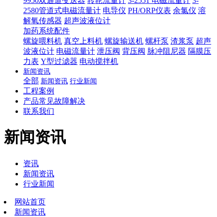
9950双通道变送器
转轮流量计
3-2551 电磁流量计
3-
2580管道式电磁流量计
电导仪
PH/ORP仪表
余氯仪
溶
解氧传感器
超声波液位计
加药系统配件
螺旋喂料机
真空上料机
螺旋输送机
螺杆泵
渣浆泵
超声
波液位计
电磁流量计
泄压阀
背压阀
脉冲阻尼器
隔膜压
力表
Y型过滤器
电动搅拌机
新闻资讯
全部
新闻资讯
行业新闻
工程案例
产品常见故障解决
联系我们
新闻资讯
资讯
新闻资讯
行业新闻
网站首页
新闻资讯