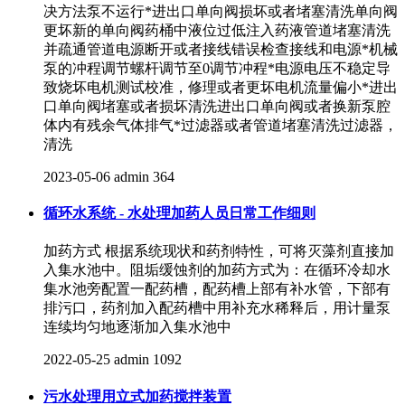
决方法泵不运行*进出口单向阀损坏或者堵塞清洗单向阀
更坏新的单向阀药桶中液位过低注入药液管道堵塞清洗
并疏通管道电源断开或者接线错误检查接线和电源*机械
泵的冲程调节螺杆调节至0调节冲程*电源电压不稳定导
致烧坏电机测试校准，修理或者更坏电机流量偏小*进出
口单向阀堵塞或者损坏清洗进出口单向阀或者换新泵腔
体内有残余气体排气*过滤器或者管道堵塞清洗过滤器，
清洗
2023-05-06
admin
364
循环水系统 - 水处理加药人员日常工作细则
加药方式 根据系统现状和药剂特性，可将灭藻剂直接加
入集水池中。阻垢缓蚀剂的加药方式为：在循环冷却水
集水池旁配置一配药槽，配药槽上部有补水管，下部有
排污口，药剂加入配药槽中用补充水稀释后，用计量泵
连续均匀地逐渐加入集水池中
2022-05-25
admin
1092
污水处理用立式加药搅拌装置