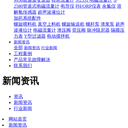
9950双通道变送器
转轮流量计
3-2551 电磁流量计
3-
2580管道式电磁流量计
电导仪
PH/ORP仪表
余氯仪
溶
解氧传感器
超声波液位计
加药系统配件
螺旋喂料机
真空上料机
螺旋输送机
螺杆泵
渣浆泵
超声
波液位计
电磁流量计
泄压阀
背压阀
脉冲阻尼器
隔膜压
力表
Y型过滤器
电动搅拌机
新闻资讯
全部
新闻资讯
行业新闻
工程案例
产品常见故障解决
联系我们
新闻资讯
资讯
新闻资讯
行业新闻
网站首页
新闻资讯