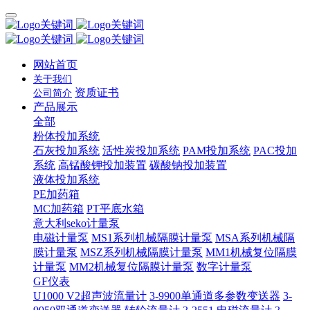
网站首页
关于我们
资质证书
公司简介
产品展示
全部
粉体投加系统
石灰投加系统
活性炭投加系统
PAM投加系统
PAC投加
系统
高锰酸钾投加装置
碳酸钠投加装置
液体投加系统
PE加药箱
MC加药箱
PT平底水箱
意大利seko计量泵
电磁计量泵
MS1系列机械隔膜计量泵
MSA系列机械隔
膜计量泵
MSZ系列机械隔膜计量泵
MM1机械复位隔膜
计量泵
MM2机械复位隔膜计量泵
数字计量泵
GF仪表
U1000 V2超声波流量计
3-9900单通道多参数变送器
3-