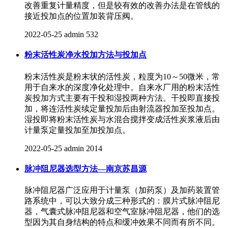
改善重复计量精度，但是较有效的改善办法是在管线的
接近投加点的位置加装背压阀。
2022-05-25
admin
532
粉末活性炭净水投加方法与投加点
粉末活性炭是粉末状的活性炭，粒度为10～50微米，常
用于自来水的深度净化处理中。自来水厂用的粉末活性
炭投加方式主要有干投和湿投两种方法。干投即直接投
加，将连活性炭续定量投加后由射流器投加至投加点。
湿投即将粉末活性炭与水混合搅拌变成活性炭浆液后由
计量泵定量投加至加投加点。
2022-05-25
admin
2014
脉冲阻尼器选型方法—南京苏昌源
脉冲阻尼器广泛应用于计量泵（加药泵）及加药装置管
路系统中，可以大致分成三种形式的：膜片式脉冲阻尼
器，气囊式脉冲阻尼器和空气室脉冲阻尼器，他们的选
型因为其自身结构的特点和缓冲效果不同而有所不同。