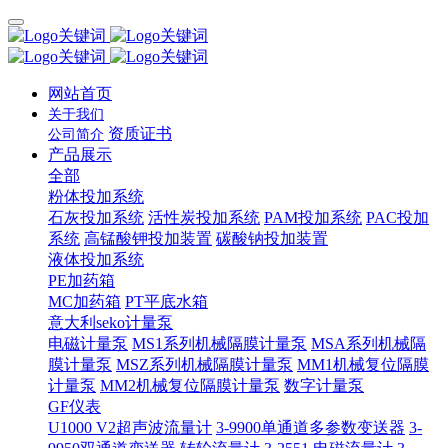
网站首页
关于我们
资质证书
公司简介
产品展示
全部
粉体投加系统
石灰投加系统
活性炭投加系统
PAM投加系统
PAC投加
系统
高锰酸钾投加装置
碳酸钠投加装置
液体投加系统
PE加药箱
MC加药箱
PT平底水箱
意大利seko计量泵
电磁计量泵
MS1系列机械隔膜计量泵
MSA系列机械隔
膜计量泵
MSZ系列机械隔膜计量泵
MM1机械复位隔膜
计量泵
MM2机械复位隔膜计量泵
数字计量泵
GF仪表
U1000 V2超声波流量计
3-9900单通道多参数变送器
3-