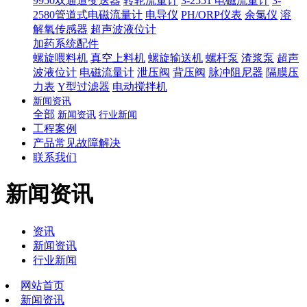
9950双通道变送器
转轮流量计
3-2551 电磁流量计
3-
2580管道式电磁流量计
电导仪
PH/ORP仪表
余氯仪
溶
解氧传感器
超声波液位计
加药系统配件
螺旋喂料机
真空上料机
螺旋输送机
螺杆泵
渣浆泵
超声
波液位计
电磁流量计
泄压阀
背压阀
脉冲阻尼器
隔膜压
力表
Y型过滤器
电动搅拌机
新闻资讯
全部
新闻资讯
行业新闻
工程案例
产品常见故障解决
联系我们
新闻资讯
资讯
新闻资讯
行业新闻
网站首页
新闻资讯