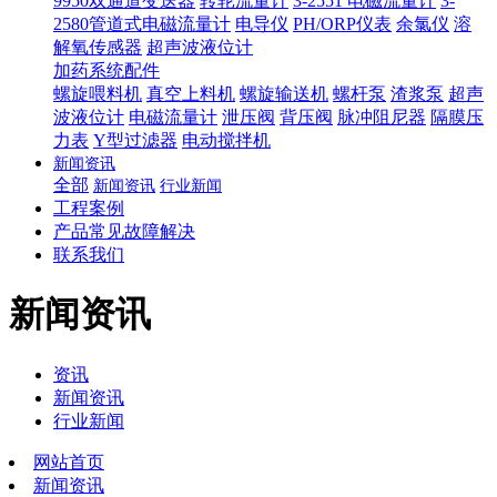
9950双通道变送器
转轮流量计
3-2551 电磁流量计
3-
2580管道式电磁流量计
电导仪
PH/ORP仪表
余氯仪
溶
解氧传感器
超声波液位计
加药系统配件
螺旋喂料机
真空上料机
螺旋输送机
螺杆泵
渣浆泵
超声
波液位计
电磁流量计
泄压阀
背压阀
脉冲阻尼器
隔膜压
力表
Y型过滤器
电动搅拌机
新闻资讯
全部
新闻资讯
行业新闻
工程案例
产品常见故障解决
联系我们
新闻资讯
资讯
新闻资讯
行业新闻
网站首页
新闻资讯