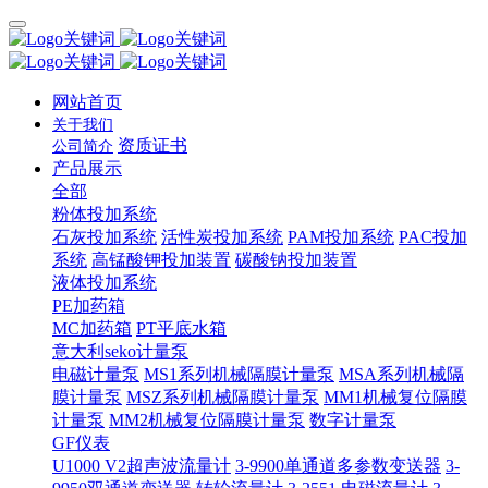
网站首页
关于我们
资质证书
公司简介
产品展示
全部
粉体投加系统
石灰投加系统
活性炭投加系统
PAM投加系统
PAC投加
系统
高锰酸钾投加装置
碳酸钠投加装置
液体投加系统
PE加药箱
MC加药箱
PT平底水箱
意大利seko计量泵
电磁计量泵
MS1系列机械隔膜计量泵
MSA系列机械隔
膜计量泵
MSZ系列机械隔膜计量泵
MM1机械复位隔膜
计量泵
MM2机械复位隔膜计量泵
数字计量泵
GF仪表
U1000 V2超声波流量计
3-9900单通道多参数变送器
3-