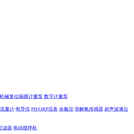
2机械复位隔膜计量泵
数字计量泵
磁流量计
电导仪
PH/ORP仪表
余氯仪
溶解氧传感器
超声波液位
过滤器
电动搅拌机