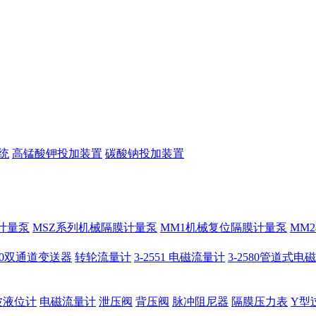
统
高锰酸钾投加装置
碳酸钠投加装置
计量泵
MSZ系列机械隔膜计量泵
MM1机械复位隔膜计量泵
MM
950双通道变送器
转轮流量计
3-2551 电磁流量计
3-2580管道式电
波液位计
电磁流量计
泄压阀
背压阀
脉冲阻尼器
隔膜压力表
Y型