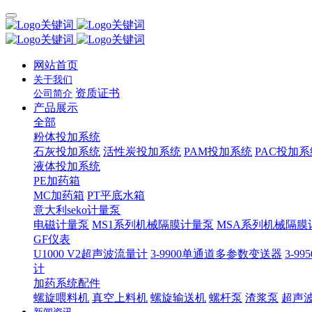
网站首页
关于我们
资质证书
公司简介
产品展示
全部
粉体投加系统
石灰投加系统
活性炭投加系统
PAM投加系统
PAC投加系
液体投加系统
PE加药箱
MC加药箱
PT平底水箱
意大利seko计量泵
电磁计量泵
MS1系列机械隔膜计量泵
MSA系列机械隔膜
GF仪表
U1000 V2超声波流量计
3-9900单通道多参数变送器
3-9
计
加药系统配件
螺旋喂料机
真空上料机
螺旋输送机
螺杆泵
渣浆泵
超声